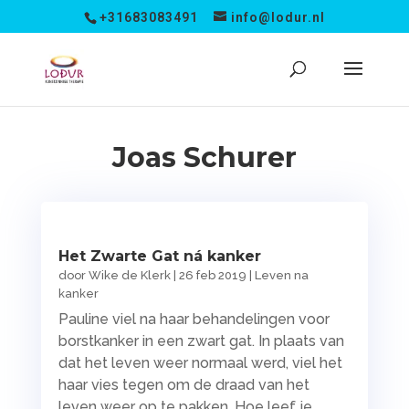
+31683083491
info@lodur.nl
Joas Schurer
Het Zwarte Gat ná kanker
door
Wike de Klerk
|
26 feb 2019
|
Leven na
kanker
Pauline viel na haar behandelingen voor
borstkanker in een zwart gat. In plaats van
dat het leven weer normaal werd, viel het
haar vies tegen om de draad van het
leven weer op te pakken. Hoe leef je