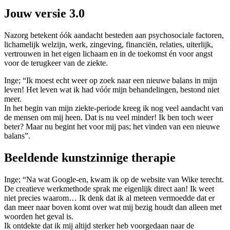
Jouw versie 3.0
Nazorg betekent óók aandacht besteden aan psychosociale factoren,
lichamelijk welzijn, werk, zingeving, financiën, relaties, uiterlijk,
vertrouwen in het eigen lichaam en in de toekomst én voor angst
voor de terugkeer van de ziekte.
Inge; “Ik moest echt weer op zoek naar een nieuwe balans in mijn
leven! Het leven wat ik had vóór mijn behandelingen, bestond niet
meer.
In het begin van mijn ziekte-periode kreeg ik nog veel aandacht van
de mensen om mij heen. Dat is nu veel minder! Ik ben toch weer
beter? Maar nu begint het voor mij pas; het vinden van een nieuwe
balans”.
Beeldende kunstzinnige therapie
Inge; “Na wat Google-en, kwam ik op de website van Wike terecht.
De creatieve werkmethode sprak me eigenlijk direct aan! Ik weet
niet precies waarom… Ik denk dat ik al meteen vermoedde dat er
dan meer naar boven komt over wat mij bezig houdt dan alleen met
woorden het geval is.
Ik ontdekte dat ik mij altijd sterker heb voorgedaan naar de