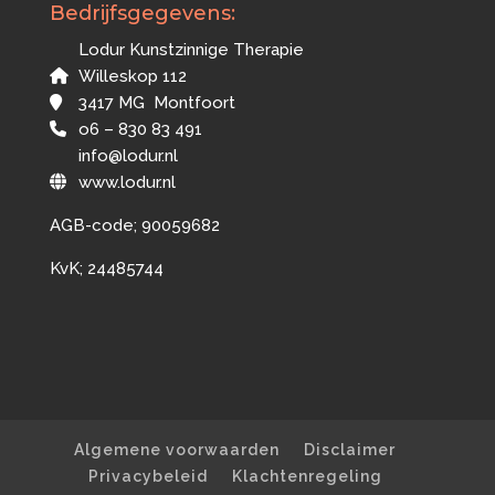
Bedrijfsgegevens:
Lodur Kunstzinnige Therapie
Willeskop 112
3417 MG Montfoort
o6 – 830 83 491
info@lodur.nl
www.lodur.nl
AGB-code; 90059682
KvK; 24485744
Algemene voorwaarden
Disclaimer
Privacybeleid
Klachtenregeling