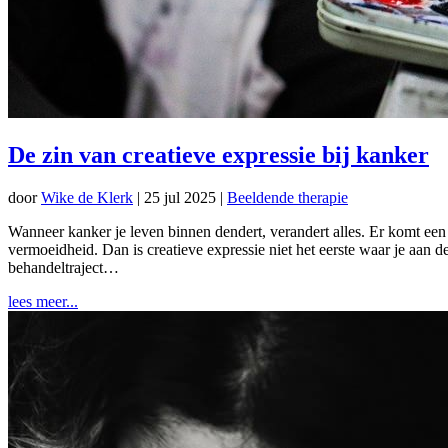
De zin van creatieve expressie bij kanker
door
Wike de Klerk
|
25 jul 2025
|
Beeldende therapie
Wanneer kanker je leven binnen dendert, verandert alles. Er komt een
vermoeidheid. Dan is creatieve expressie niet het eerste waar je aan de
behandeltraject…
lees meer...