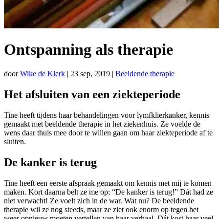
Ontspanning als therapie
door
Wike de Klerk
|
23 sep, 2019
|
Beeldende therapie
Het afsluiten van een ziekteperiode
Tine heeft tijdens haar behandelingen voor lymfklierkanker, kennis
gemaakt met beeldende therapie in het ziekenhuis. Ze voelde de
wens daar thuis mee door te willen gaan om haar ziekteperiode af te
sluiten.
De kanker is terug
Tine heeft een eerste afspraak gemaakt om kennis met mij te komen
maken. Kort daarna belt ze me op; “De kanker is terug!” Dát had ze
niet verwacht! Ze voelt zich in de war. Wat nu? De beeldende
therapie wil ze nog steeds, maar ze ziet ook enorm op tegen het
weer opnieuw moeten vertellen van haar verhaal. Dát kost haar veel