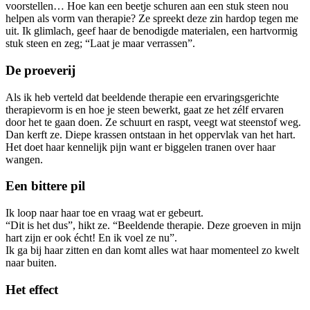
voorstellen… Hoe kan een beetje schuren aan een stuk steen nou
helpen als vorm van therapie? Ze spreekt deze zin hardop tegen me
uit. Ik glimlach, geef haar de benodigde materialen, een hartvormig
stuk steen en zeg; “Laat je maar verrassen”.
De proeverij
Als ik heb verteld dat beeldende therapie een ervaringsgerichte
therapievorm is en hoe je steen bewerkt, gaat ze het zélf ervaren
door het te gaan doen. Ze schuurt en raspt, veegt wat steenstof weg.
Dan kerft ze. Diepe krassen ontstaan in het oppervlak van het hart.
Het doet haar kennelijk pijn want er biggelen tranen over haar
wangen.
Een bittere pil
Ik loop naar haar toe en vraag wat er gebeurt.
“Dit is het dus”, hikt ze. “Beeldende therapie. Deze groeven in mijn
hart zijn er ook écht! En ik voel ze nu”.
Ik ga bij haar zitten en dan komt alles wat haar momenteel zo kwelt
naar buiten.
Het effect