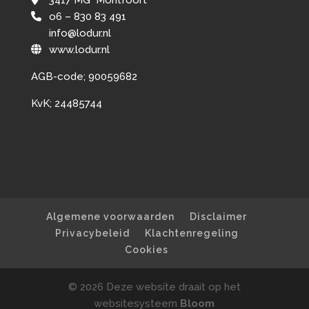
o6 – 830 83 491
info@lodur.nl
www.lodur.nl
AGB-code; 90059682
KvK; 24485744
Algemene voorwaarden
Disclaimer
Privacybeleid
Klachtenregeling
Cookies
© 2026 Deze website draait op het
websitesysteem
Bloom