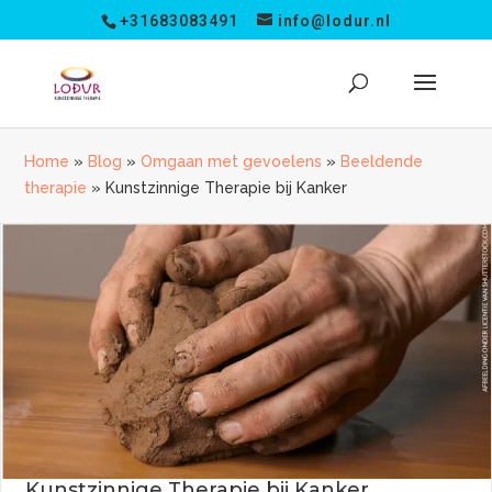
+31683083491
info@lodur.nl
Home
»
Blog
»
Omgaan met gevoelens
»
Beeldende
therapie
»
Kunstzinnige Therapie bij Kanker
Kunstzinnige Therapie bij Kanker