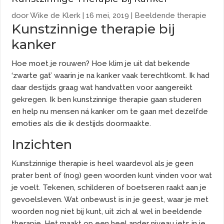
door
Wike de Klerk
|
16 mei, 2019
|
Beeldende therapie
Kunstzinnige therapie bij
kanker
Hoe moet je rouwen? Hoe klim je uit dat bekende
‘zwarte gat’ waarin je na kanker vaak terechtkomt. Ik had
daar destijds graag wat handvatten voor aangereikt
gekregen. Ik ben kunstzinnige therapie gaan studeren
en help nu mensen ná kanker om te gaan met dezelfde
emoties als die ik destijds doormaakte.
Inzichten
Kunstzinnige therapie is heel waardevol als je geen
prater bent of (nog) geen woorden kunt vinden voor wat
je voelt. Tekenen, schilderen of boetseren raakt aan je
gevoelsleven. Wat onbewust is in je geest, waar je met
woorden nog niet bij kunt, uit zich al wel in beeldende
therapie. Het maakt op een heel ander niveau iets in je