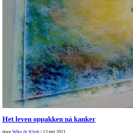
Het leven oppakken ná kanker
door
Wike de Klerk
|
13 mrt 2021