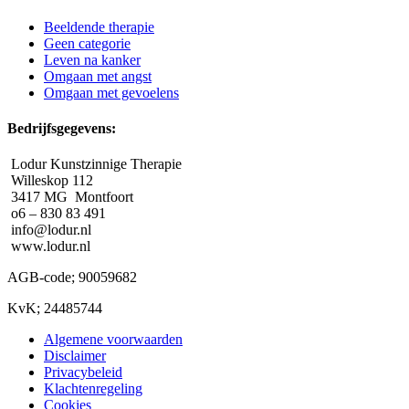
Beeldende therapie
Geen categorie
Leven na kanker
Omgaan met angst
Omgaan met gevoelens
Bedrijfsgegevens:
Lodur Kunstzinnige Therapie
Willeskop 112
3417 MG Montfoort
o6 – 830 83 491
info@lodur.nl
www.lodur.nl
AGB-code; 90059682
KvK; 24485744
Algemene voorwaarden
Disclaimer
Privacybeleid
Klachtenregeling
Cookies