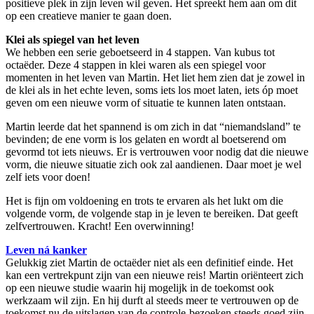
positieve plek in zijn leven wil geven. Het spreekt hem aan om dit
op een creatieve manier te gaan doen.
Klei als spiegel van het leven
We hebben een serie geboetseerd in 4 stappen. Van kubus tot
octaëder. Deze 4 stappen in klei waren als een spiegel voor
momenten in het leven van Martin. Het liet hem zien dat je zowel in
de klei als in het echte leven, soms iets los moet laten, iets óp moet
geven om een nieuwe vorm of situatie te kunnen laten ontstaan.
Martin leerde dat het spannend is om zich in dat “niemandsland” te
bevinden; de ene vorm is los gelaten en wordt al boetserend om
gevormd tot iets nieuws. Er is vertrouwen voor nodig dat die nieuwe
vorm, die nieuwe situatie zich ook zal aandienen. Daar moet je wel
zelf iets voor doen!
Het is fijn om voldoening en trots te ervaren als het lukt om die
volgende vorm, de volgende stap in je leven te bereiken. Dat geeft
zelfvertrouwen. Kracht! Een overwinning!
Leven ná kanker
Gelukkig ziet Martin de octaëder niet als een definitief einde. Het
kan een vertrekpunt zijn van een nieuwe reis! Martin oriënteert zich
op een nieuwe studie waarin hij mogelijk in de toekomst ook
werkzaam wil zijn. En hij durft al steeds meer te vertrouwen op de
toekomst nu de uitslagen van de controle-bezoeken steeds goed zijn.