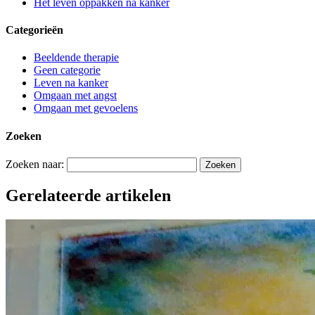
Het leven oppakken ná kanker
Categorieën
Beeldende therapie
Geen categorie
Leven na kanker
Omgaan met angst
Omgaan met gevoelens
Zoeken
Zoeken naar:
Gerelateerde artikelen