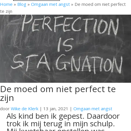
Home
»
Blog
»
Omgaan met angst
»
De moed om niet perfect
te zijn
De moed om niet perfect te
zijn
door
Wike de Klerk
|
13 jan, 2021
|
Omgaan met angst
Als kind ben ik gepest. Daardoor
trok ik mij terug in mijn schulp.