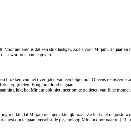
Voor anderen is dat een stuk lastiger. Zoals voor Mirjam, 34 jaar en d
m daar woorden aan te geven.
schrokken van het overlijden van een lotgenoot. Opeens realiseerde zi
al zien opgroeien. Bang om dood te gaan.
anning lukt het Mirjam ook niet meer om te genieten van fijne moment
loog merkte dat Mirjam niet gemakkelijk praat. Ze lijkt niet de juiste
r angst om te gaan, verwijst de psycholoog Mirjam door naar mij. Bij mij