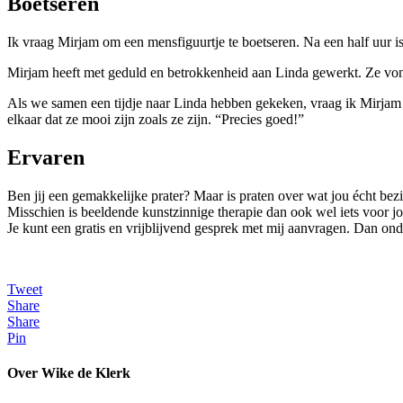
Boetseren
Ik vraag Mirjam om een mensfiguurtje te boetseren. Na een half uur is
Mirjam heeft met geduld en betrokkenheid aan Linda gewerkt. Ze von
Als we samen een tijdje naar Linda hebben gekeken, vraag ik Mirjam o
elkaar dat ze mooi zijn zoals ze zijn. “Precies goed!”
Ervaren
Ben jij een gemakkelijke prater? Maar is praten over wat jou écht bez
Misschien is beeldende kunstzinnige therapie dan ook wel iets voor j
Je kunt een gratis en vrijblijvend gesprek met mij aanvragen. Dan on
Tweet
Share
Share
Pin
Over Wike de Klerk