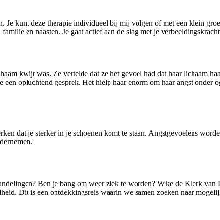
en. Je kunt deze therapie individueel bij mij volgen of met een klein gro
ilie en naasten. Je gaat actief aan de slag met je verbeeldingskracht 
lichaam kwijt was. Ze vertelde dat ze het gevoel had dat haar lichaam h
e een opluchtend gesprek. Het hielp haar enorm om haar angst onder o
rken dat je sterker in je schoenen komt te staan. Angstgevoelens worden 
ndernemen.'
handelingen? Ben je bang om weer ziek te worden? Wike de Klerk van L
dheid. Dit is een ontdekkingsreis waarin we samen zoeken naar mogelij