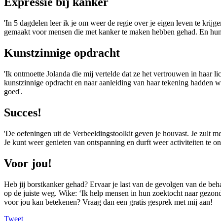
Expressie bij kanker
'In 5 dagdelen leer ik je om weer de regie over je eigen leven te krijg
gemaakt voor mensen die met kanker te maken hebben gehad. En hun fam
Kunstzinnige opdracht
'Ik ontmoette Jolanda die mij vertelde dat ze het vertrouwen in haar 
kunstzinnige opdracht en naar aanleiding van haar tekening hadden w
goed'.
Succes!
'De oefeningen uit de Verbeeldingstoolkit geven je houvast. Je zult me
Je kunt weer genieten van ontspanning en durft weer activiteiten te o
Voor jou!
Heb jij borstkanker gehad? Ervaar je last van de gevolgen van de be
op de juiste weg. Wike: ‘Ik help mensen in hun zoektocht naar gezon
voor jou kan betekenen? Vraag dan een gratis gesprek met mij aan!
Tweet