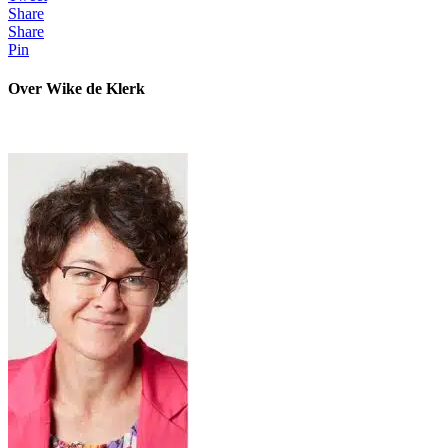
Share
Share
Pin
Over Wike de Klerk