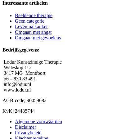
Interessante artikelen
Beeldende therapie
Geen categorie
Leven na kanker
Omgaan met angst
Omgaan met gevoelens
Bedrijfsgegevens:
Lodur Kunstzinnige Therapie
Willeskop 112
3417 MG Montfoort
o6 – 830 83 491
info@lodur.nl
www.lodur.nl
AGB-code; 90059682
KvK; 24485744
Algemene voorwaarden
Disclaimer
Privacybeleid
Klachtenregeling