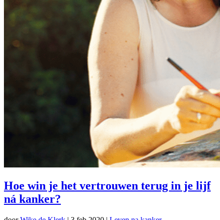
Hoe win je het vertrouwen terug in je lijf
ná kanker?
door
Wike de Klerk
|
3 feb 2020
|
Leven na kanker