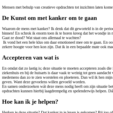
Mensen met behulp van creatieve opdrachten tot inzichten laten komen
De Kunst om met kanker om te gaan
Waarom de mens met kanker? Ik denk dat dit geworteld is in de period
binnen! En schrok ik enorm toen ik te horen kreeg dat het wondje in 
Gaat ze dood? Wat staat ons allemaal te wachten?
Ik vond het een hele klus om daar emotioneel mee om te gaan. En ook
zekere hoogte voor hen kon zijn. Dat ik in een bepaalde mate ook mach
Accepteren van wat is
En omdat dat zo lastig is; deze situatie te moeten accepteren zoals die i
ziekenhuis en bij de huisarts is daar vaak te weinig tot geen aandacht
medemens dan zo te zien worstelen en ploeteren. Dan wil ik hen mijn
geven. Want deze gevoelens willen gevoeld worden.
En samen onderzoeken wát deze mens nodig heeft om zijn situatie bete
opdrachten kunnen hierbij laagdrempelig en spelenderwijs helpen. Dá
Hoe kan ik je helpen?
Herken je deze situatie? Dat kanker in je leven is gekomen? Bij jou of 