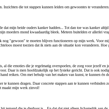
. Inzichten die tot stappen kunnen leiden om gewoontes te veranderen. 
e dat mijn beide ouders kanker hadden... Tot dan toe was kanker altij
mijn moeders mond kwaadaardig bleek. Meteen buitelden er allerlei vrag
 nog "gewoon" te moeten blijven functioneren op mijn werk. Voor mijze
teloos moest toezien dat ik niets aan de situatie kon veranderen. Hoe 
s, al die emoties die je regelmatig overspoelen, de zorg voor jezelf en je
 voor. Daar is men hoofdzakelijk op het fysieke gericht. Dat is ook nod
 hand reiken. Om met behulp van het maken van kunst, te kunnen én dur
r te kunnen dragen. Daar concrete stappen aan te kunnen verbinden zodat
t maakt mijn werk zinvol!
bij iemand die je dierbaar is... En dat dat niet alleen lichamelijk aan d