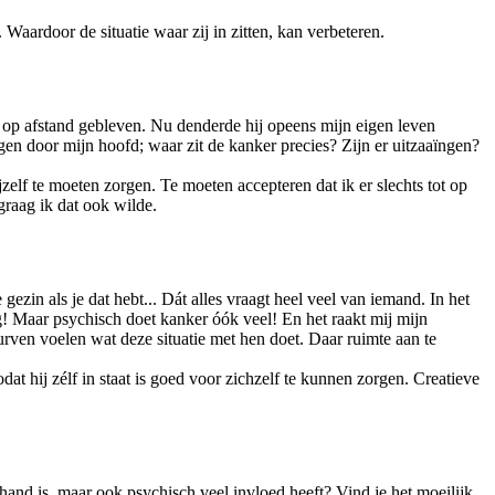
Waardoor de situatie waar zij in zitten, kan verbeteren.
d op afstand gebleven. Nu denderde hij opeens mijn eigen leven
en door mijn hoofd; waar zit de kanker precies? Zijn er uitzaaïngen?
lf te moeten zorgen. Te moeten accepteren dat ik er slechts tot op
graag ik dat ook wilde.
 gezin als je dat hebt... Dát alles vraagt heel veel van iemand. In het
ig! Maar psychisch doet kanker óók veel! En het raakt mij mijn
ven voelen wat deze situatie met hen doet. Daar ruimte aan te
 hij zélf in staat is goed voor zichzelf te kunnen zorgen. Creatieve
e hand is, maar ook psychisch veel invloed heeft? Vind je het moeilijk