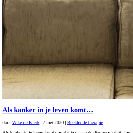
Als kanker in je leven komt…
door
Wike de Klerk
|
7 mei 2020
|
Beeldende therapie
Als kanker in je leven komt doordat je naaste de diagnose krijgt, kan